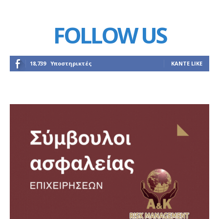
FOLLOW US
18,739
Υποστηρικτές
ΚΆΝΤΕ LIKE