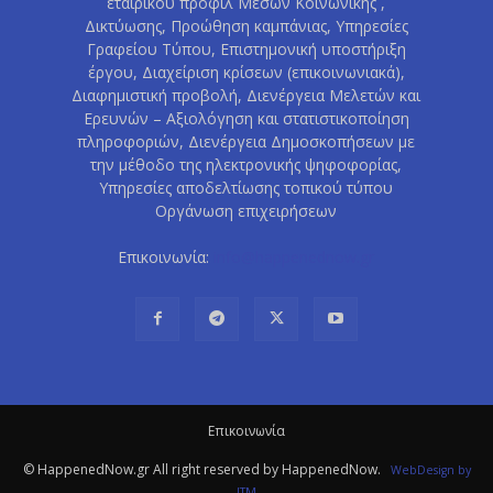
εταιρικού προφίλ Μέσων Κοινωνικής ,
Δικτύωσης, Προώθηση καμπάνιας, Υπηρεσίες
Γραφείου Τύπου, Επιστημονική υποστήριξη
έργου, Διαχείριση κρίσεων (επικοινωνιακά),
Διαφημιστική προβολή, Διενέργεια Μελετών και
Ερευνών – Αξιολόγηση και στατιστικοποίηση
πληροφοριών, Διενέργεια Δημοσκοπήσεων με
την μέθοδο της ηλεκτρονικής ψηφοφορίας,
Υπηρεσίες αποδελτίωσης τοπικού τύπου
Οργάνωση επιχειρήσεων
Επικοινωνία:
info@happenednow.gr
Eπικοινωνία
© HappenedNow.gr All right reserved by HappenedNow.
WebDesign
by
ITM