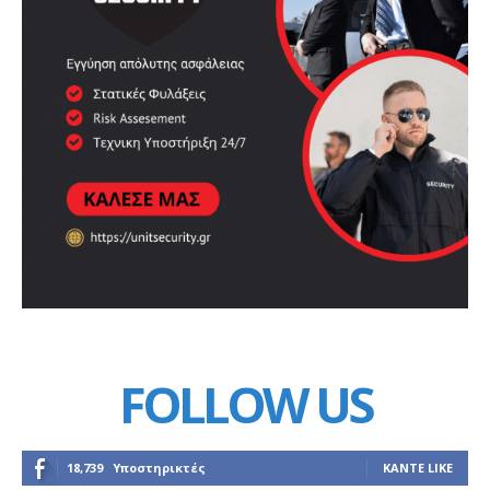
FOLLOW US
18,739
Υποστηρικτές
ΚΆΝΤΕ LIKE