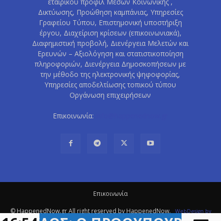
εταιρικού προφίλ Μέσων Κοινωνικής ,
Δικτύωσης, Προώθηση καμπάνιας, Υπηρεσίες
Γραφείου Τύπου, Επιστημονική υποστήριξη
έργου, Διαχείριση κρίσεων (επικοινωνιακά),
Διαφημιστική προβολή, Διενέργεια Μελετών και
Ερευνών – Αξιολόγηση και στατιστικοποίηση
πληροφοριών, Διενέργεια Δημοσκοπήσεων με
την μέθοδο της ηλεκτρονικής ψηφοφορίας,
Υπηρεσίες αποδελτίωσης τοπικού τύπου
Οργάνωση επιχειρήσεων
Επικοινωνία:
info@happenednow.gr
Eπικοινωνία
© HappenedNow.gr All right reserved by HappenedNow.
WebDesign
by