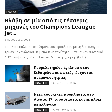
ΕΛΛΑΔΑ
Βλάβη σε μία από τις τέσσερις
μηχανές του Champions Leaugue
Jet...
6 Αυγούστου, 2026
Το πλοίο έπλευσε στο λιμάνι του Ηρακλείου με τη λειτουργία
τριών μηχανών και με μειωμένη ταχύτητα - Επέβαιναν συνολικά
1.123 επιβάτες, 50 επιβατηγά ιδιωτικής χρήσης (Ι.Χ.Ε.),...
Προμελετημένο έγκλημα στον
Κιθαιρώνα οι φωτιές, έρχονται
ανεμογεννήτριες
6 Αυγούστου, 2026
ΠΟΛΙΤΙΚΗ
Νέες τουρκικές προκλήσεις στο
Αιγαίο: 17 παραβιάσεις και εμπλοκή
με ελληνικά...
6 Αυγούστου, 2026
ΠΟΛΙΤΙΚΗ