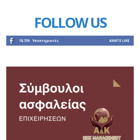
FOLLOW US
18,739
Υποστηρικτές
ΚΆΝΤΕ LIKE