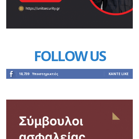
FOLLOW US
18,739
Υποστηρικτές
ΚΆΝΤΕ LIKE