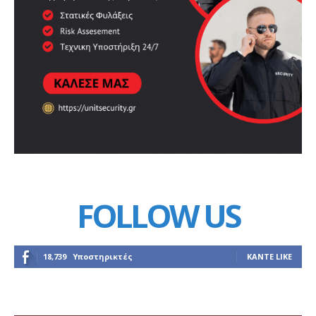
FOLLOW US
18,739
Υποστηρικτές
ΚΆΝΤΕ LIKE