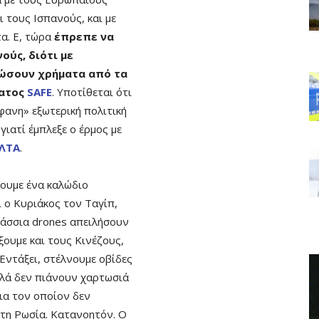
ι τους Ισπανούς, και με
α. Ε, τώρα
έπρεπε να
ούς, διότι με
δώσουν χρήματα από τα
ματος
SAFE
. Υποτίθεται ότι
φανη» εξωτερική πολιτική
γιατί έμπλεξε ο έρμος με
ΛΤΑ
.
σουμε ένα καλώδιο
 ο Κυριάκος τον Ταγίπ,
αλάσσια drones απειλήσουν
ώξουμε και τους Κινέζους,
. Εντάξει, στέλνουμε οβίδες
λλά δεν πιάνουν χαρτωσιά
ια τον οποίον δεν
 τη Ρωσία. Κατανοητόν. Ο