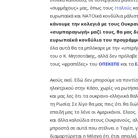
«συμμάχους» μας, όπως τους
Ιταλούς
κα
ευρωπαϊκά και ΝΑΤΟϊκά κονδύλια μάλιστ
κάνουμε την κολεγιά με τους Ουκραν
«συμπαραγωγή» μαζί τους, θα μας 
ευρωπαϊκά κονδύλια του προγράμ
όλα αυτά θα τα μπλόκαρε με την «υπερή
του ο Κ. Μητσοτάκης, αλλά δεν πρόλαβε 
τους «φραπέδες» του
ΟΠΕΚΕΠΕ
και τα
Ε
Ακούς εκεί. Εδώ δεν μπορούμε να ποντί
ηλεκτρικού στην Κάσο, χωρίς να ρωτήσει
και μας λες ότι τα ουκρανο-ελληνικά θ
τη Ρωσία; Σε λίγο θα μας πεις ότι θα δι
επειδή μας το λένε οι Αμερικάνοι. Ελεος
και άλλα καλούδια στους Ουκρανούς, α
μπροστά σε αυτά που στέλνει ο Ταγίπ, γ
διαμαρτύρεται η Μόσχα ότι έτσι απειλεί