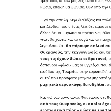
«μερτικά», κι’ εσύ μας λες τώρα ότι η Ελ
Ρωσία, επειδή θα ψωνίσει USV από την 
Σιγά την απειλή. Μην διαβάζεις και πολ
και Δένδια, που ο ένας λέει ότι είμαστε 
άλλος ότι οι Ευρωπαίοι πρέπει να μάθο
γιατί θα χάσεις και τα αυγά και τα πασχ
λιγουλάκι. Οτι
θα πάρουμε οπλικά συ
Ουκρανούς, την τεχνογνωσία και τ
τους τις έχουν δώσει οι Βρετανοί
, 
άσπονδοι «φίλοι» μας οι Εγγλέζοι που εί
εισόδου της Τουρκίας στην ευρωπαϊκή α
αυτοί που πρόσφατα μπήκαν μπροστά γ
μαχητικά αεροσκάφη, Eurofighter
, σ
Και να’ ταν μόνο αυτό; Φαντάσου ότι
θ
από τους Ουκρανούς, οι οποίοι έχο
εξοπλιστικά πάρε – δώσε με την Το