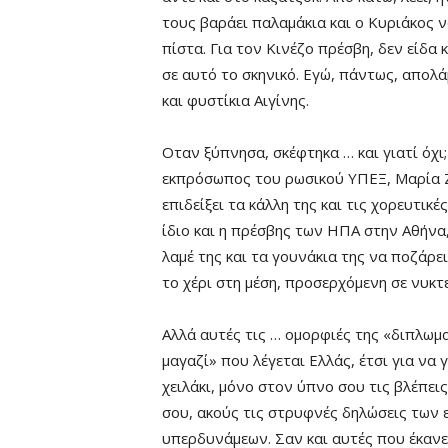
τους βαράει παλαμάκια και ο Κυριάκος ν
πίστα. Για τον Κινέζο πρέσβη, δεν είδα 
σε αυτό το σκηνικό. Εγώ, πάντως, απολά
και φυστίκια Αιγίνης.
Οταν ξύπνησα, σκέφτηκα … και γιατί όχι;
εκπρόσωπος του ρωσικού ΥΠΕΞ, Μαρία Ζ
επιδείξει τα κάλλη της και τις χορευτικέ
ίδιο και η πρέσβης των ΗΠΑ στην Αθήνα,
λαμέ της και τα γουνάκια της να ποζάρ
το χέρι στη μέση, προσερχόμενη σε νυκτ
Αλλά αυτές τις … ομορφιές της «διπλωμ
μαγαζί» που λέγεται Ελλάς, έτσι για να γ
χειλάκι, μόνο στον ύπνο σου τις βλέπεις
σου, ακούς τις στρυφνές δηλώσεις των
υπερδυνάμεων. Σαν και αυτές που έκαν