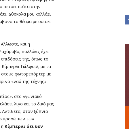
α πετάει πιάτα στην
κάτι. Δύσκολα μου κολλάει
μβανα το θέαμα με ουίσκι
 Αλλωστε, και η
αχάροβα, πολλάκις έχει
ς επιδόσεις της, όπως το
 Κίμπερλι Γκίλφοϊλ, με τα
ει στους φωτορεπόρτερ με
ερινό «ναό της τέχνης».
ατίας», στο «γωνιακό
ελάσει λίγο και το δικό μας
. Αντίθετα, στον ξύπνιο
 εκπροσώπων των
ε η
Κίμπερλι ότι δεν