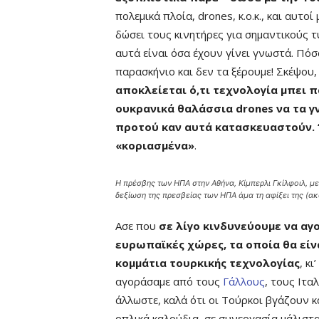
πολεμικά πλοία, drones, κ.ο.κ., και αυτοί
δώσει τους κινητήρες για σημαντικούς τ
αυτά είναι όσα έχουν γίνει γνωστά. Πόσ
παρασκήνιο και δεν τα ξέρουμε! Σκέψου,
αποκλείεται ό,τι τεχνολογία μπει 
ουκρανικά θαλάσσια drones να τα γ
προτού καν αυτά κατασκευαστούν. ‘
«κοριασμένα»
.
Η πρέσβης των ΗΠΑ στην Αθήνα, Κίμπερλι Γκίλφοιλ, με
δεξίωση της πρεσβείας των ΗΠΑ άμα τη αφίξει της (α
Ασε που
σε λίγο κινδυνεύουμε να α
ευρωπαϊκές χώρες, τα οποία θα είν
κομμάτια τουρκικής τεχνολογίας
, κι
αγοράσαμε από τους
Γάλλους
, τους Ιταλ
άλλωστε, καλά ότι οι Τούρκοι βγάζουν κ
οπλικά καλούδια, σε συνεργασία μάλιστ