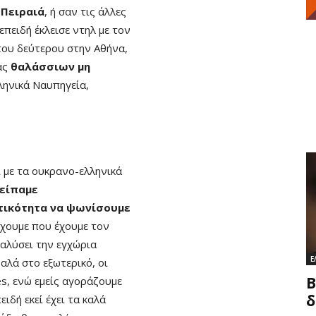
 Πειραιά
, ή σαν τις άλλες
 επειδή έκλεισε ντηλ με τον
του δεύτερου στην Αθήνα,
ας
θαλάσσιων μη
λληνικά Ναυπηγεία,
ι με τα ουκρανο-ελληνικά
 είπαμε
τικότητα να ψωνίσουμε
Εχουμε που έχουμε τον
ιαλύσει την εγχώρια
Ε
αλά στο εξωτερικό, οι
Β
s, ενώ εμείς αγοράζουμε
δ
ιδή εκεί έχει τα καλά