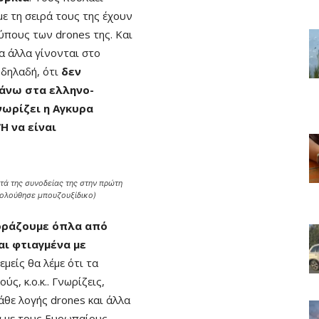
 με τη σειρά τους της έχουν
ύπους των drones της. Και
α άλλα γίνονται στο
 δηλαδή, ότι
δεν
πάνω στα ελληνο-
νωρίζει η Αγκυρα
Η να είναι
τά της συνοδείας της στην πρώτη
κολούθησε μπουζουξίδικο)
γοράζουμε όπλα από
αι φτιαγμένα με
’ εμείς θα λέμε ότι τα
ούς, κ.ο.κ.. Γνωρίζεις,
άθε λογής drones και άλλα
α με τους Ευρωπαίους