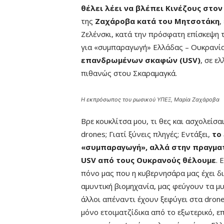
θέλει λέει να βλέπει Κινέζους στον
της
Ζαχάροβα κατά του Μητσοτάκη
,
Ζελένσκι, κατά την πρόσφατη επίσκεψη 
για «συμπαραγωγή» Ελλάδας – Ουκρανί
επανδρωμένων σκαφών (USV)
, σε ε
πιθανώς στου Σκαραμαγκά.
Η εκπρόσωπος του ρωσικού ΥΠΕΞ, Μαρία Ζαχάροβα
Βρε κουκλίτσα μου, τι θες και ασχολείσα
drones; Γιατί ξύνεις πληγές; Εντάξει,
το
«συμπαραγωγή», αλλά στην πραγμα
USV από τους Ουκρανούς θέλουμε
. 
πόνο μας που η κυβερνησάρα μας έχει δ
αμυντική βιομηχανία, μας φεύγουν τα μυ
άλλοι απέναντι έχουν ξεφύγει στα drone
μόνο ετοιματζίδικα από το εξωτερικό, επε