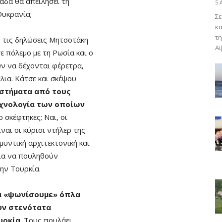
λάδα θα απειλήσει τη
5 
Ουκρανία;
Σε
κα
τη
ύ τις δηλώσεις Μητσοτάκη
Αϊ
σε πόλεμο με τη Ρωσία και ο
υν να δέχονται φέρετρα,
άλια. Κάτσε και σκέψου
στήματα από τους
εχνολογία των οποίων
το σκέφτηκες; Ναι, οι
ναι οι κύριοι ντήλερ της
μυντική αρχιτεκτονική και
ια να πουληθούν
την Τουρκία.
α «ψωνίσουμε» όπλα
υν στενότατα
υρκία
. Τους πουλάει