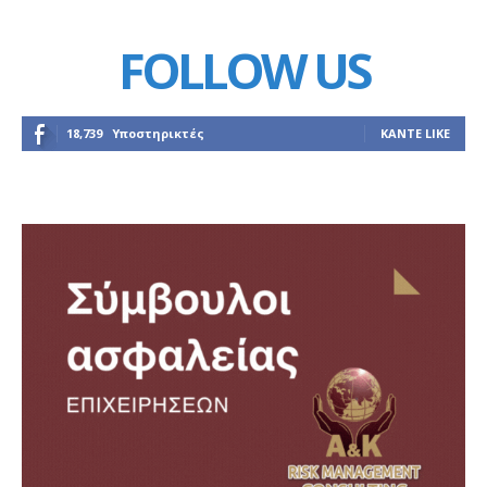
FOLLOW US
18,739
Υποστηρικτές
ΚΆΝΤΕ LIKE