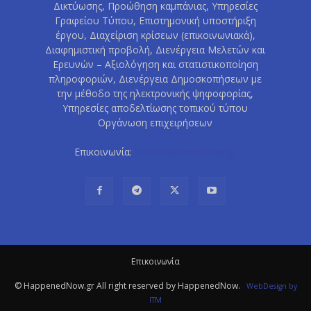
Δικτύωσης, Προώθηση καμπάνιας, Υπηρεσίες
Γραφείου Τύπου, Επιστημονική υποστήριξη
έργου, Διαχείριση κρίσεων (επικοινωνιακά),
Διαφημιστική προβολή, Διενέργεια Μελετών και
Ερευνών – Αξιολόγηση και στατιστικοποίηση
πληροφοριών, Διενέργεια Δημοσκοπήσεων με
την μέθοδο της ηλεκτρονικής ψηφοφορίας,
Υπηρεσίες αποδελτίωσης τοπικού τύπου
Οργάνωση επιχειρήσεων
Επικοινωνία:
info@happenednow.gr
Eπικοινωνία
© HappenedNow.gr All right reserved by HappenedNow.
WebDesign
by
ITM