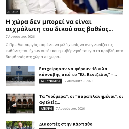
ΑΠΟΨΗ
Η χώρα δεν μπορεί να είναι
αιχμάλωτη του δικού σας βαθέος...
7 Αυγούστου, 2026
Ο Πρωθυπουργός επιμένει να μιλά χωρίς να αναγνωρίζει τις
ευθύνες που έχουν αυτός και η κυβέρνησή του για τα προβλήματα
διαφθοράς στη χώρα «Η χώρα...
Επιχείρησαν να φέρουν 18 κιλά
κάνναβης από το “Ελ. Βενιζέλος” –...
7 Αυγούστου, 2026
ΑΣΤΥΝΟΜΙΚΑ
Τα “νούμερα”, οι “παραπλανημένοι”, οι
αφελείς…
7 Αυγούστου, 2026
ΑΠΟΨΗ
Διακοπές στην Κάρπαθο