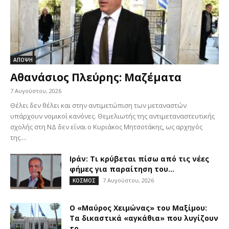
ΑΠΟΨΗ
Αθανάσιος Πλεύρης: Μαζέματα
7 Αυγούστου, 2026
Θέλει δεν θέλει και στην αντιμετώπιση των μεταναστών
υπάρχουν νομικοί κανόνες. Θεμελιωτής της αντιμεταναστευτικής
σχολής στη ΝΔ δεν είναι ο Κυριάκος Μητσοτάκης, ως αρχηγός
της....
Ιράν: Τι κρύβεται πίσω από τις νέες
φήμες για παραίτηση του...
7 Αυγούστου, 2026
ΚΟΣΜΟΣ
Ο «Μαύρος Χειμώνας» του Μαξίμου:
Τα δικαστικά «αγκάθια» που λυγίζουν
το...