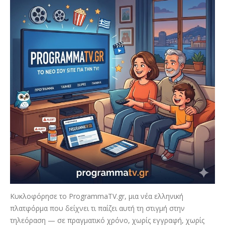
Κυκλοφόρησε το ProgrammaTV.gr, μια νέα ελληνική
πλατφόρμα που δείχνει τι παίζει αυτή τη στιγμή στην
τηλεόραση — σε πραγματικό χρόνο, χωρίς εγγραφή, χωρίς