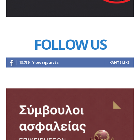
FOLLOW US
18,739
Υποστηρικτές
ΚΆΝΤΕ LIKE