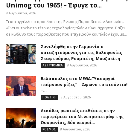
Unimog του 1965! – Έφυγε το...
8 Αυγούστου, 2026
Τι καταγγέλλει ο πρόεδρος της Ένωσης Πυροσβεστών Λακωνίας.
«Ένα αυτοκίνητο τέτοιας τεχνολογίας πλέον είναι άχρηστο. Βάζει
σε κίνδυνο τους πυροσβέστες που επιχειρούν και πλέον έχουμε...
Συνελήφθη στην Γερμανία ο
καταζητούμενος για τις δολοφονίες
Σκαφτούρου, Ρουμπέτη, Μουζακίτη
8 Αυγούστου, 2026
ΑΣΤΥΝΟΜΙΚΑ
Βελόπουλος στο MEGA:”Υπουργοί
παίρνουν μίζες” – Άφωνο το στούντιο!
–...
8 Αυγούστου, 2026
ΠΟΛΙΤΙΚΗ
Δεκάδες ρωσικές επιθέσεις στην
περιφέρεια του Ντνιπροπετρόφ της
Ουκρανίας, δύο νεκροί...
8 Αυγούστου, 2026
ΚΟΣΜΟΣ