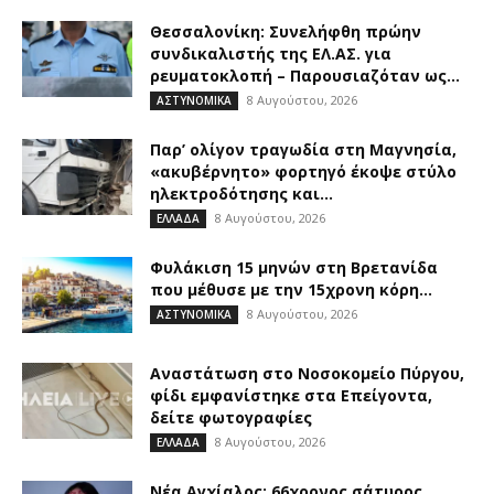
Θεσσαλονίκη: Συνελήφθη πρώην
συνδικαλιστής της ΕΛ.ΑΣ. για
ρευματοκλοπή – Παρουσιαζόταν ως...
8 Αυγούστου, 2026
ΑΣΤΥΝΟΜΙΚΑ
Παρ’ ολίγον τραγωδία στη Μαγνησία,
«ακυβέρνητο» φορτηγό έκοψε στύλο
ηλεκτροδότησης και...
8 Αυγούστου, 2026
ΕΛΛΑΔΑ
Φυλάκιση 15 μηνών στη Βρετανίδα
που μέθυσε με την 15χρονη κόρη...
8 Αυγούστου, 2026
ΑΣΤΥΝΟΜΙΚΑ
Αναστάτωση στο Νοσοκομείο Πύργου,
φίδι εμφανίστηκε στα Επείγοντα,
δείτε φωτογραφίες
8 Αυγούστου, 2026
ΕΛΛΑΔΑ
Νέα Αγχίαλος: 66χρονος σάτυρος