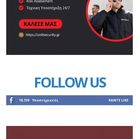
FOLLOW US
18,739
Υποστηρικτές
ΚΆΝΤΕ LIKE