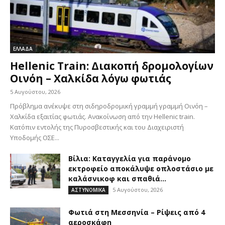
ΕΛΛΑΔΑ
Hellenic Train: Διακοπή δρομολογίων
Οινόη – Χαλκίδα λόγω φωτιάς
5 Αυγούστου, 2026
Πρόβλημα ανέκυψε στη σιδηροδρομική γραμμή γραμμή Οινόη –
Χαλκίδα εξαιτίας φωτιάς. Ανακοίνωση από την Hellenic train.
Κατόπιν εντολής της Πυροσβεστικής και του Διαχειριστή
Υποδομής ΟΣΕ...
Βίλια: Καταγγελία για παράνομο
εκτροφείο αποκάλυψε οπλοστάσιο με
καλάσνικοφ και σπαθιά...
5 Αυγούστου, 2026
ΑΣΤΥΝΟΜΙΚΑ
Φωτιά στη Μεσσηνία – Ρίψεις από 4
αεροσκάφη