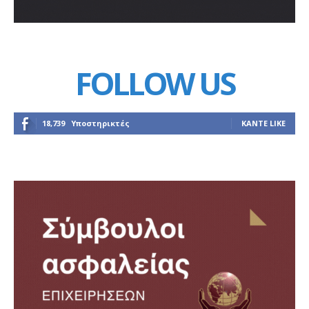
FOLLOW US
18,739
Υποστηρικτές
ΚΆΝΤΕ LIKE