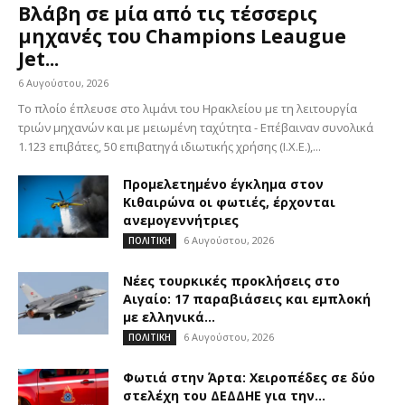
Βλάβη σε μία από τις τέσσερις
μηχανές του Champions Leaugue
Jet...
6 Αυγούστου, 2026
Το πλοίο έπλευσε στο λιμάνι του Ηρακλείου με τη λειτουργία
τριών μηχανών και με μειωμένη ταχύτητα - Επέβαιναν συνολικά
1.123 επιβάτες, 50 επιβατηγά ιδιωτικής χρήσης (Ι.Χ.Ε.),...
Προμελετημένο έγκλημα στον
Κιθαιρώνα οι φωτιές, έρχονται
ανεμογεννήτριες
6 Αυγούστου, 2026
ΠΟΛΙΤΙΚΗ
Νέες τουρκικές προκλήσεις στο
Αιγαίο: 17 παραβιάσεις και εμπλοκή
με ελληνικά...
6 Αυγούστου, 2026
ΠΟΛΙΤΙΚΗ
Φωτιά στην Άρτα: Χειροπέδες σε δύο
στελέχη του ΔΕΔΔΗΕ για την...