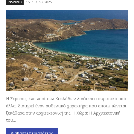
15 Ιουλίου, 2025
INSPIRED
Η Σέριφος, ένα νησί των Κυκλάδων λιγότερο τουριστικό από
άλλα, διατηρεί έναν αυθεντικό χαρακτήρα που αποτυπώνεται
ξεκάθαρα στην αρχιτεκτονική της. Η Χώρα: Η Αρχιτεκτονική
του...
Διαβάστε περισσότερα