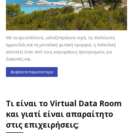
Με τα κρυστάλλινα, γαλαζοπράσινα νερά, τις ατελείωτες
αμμουδιές και τη μοναδική φυσική ομορφιά, η Χαλκιδική
αποτελεί έναν από τους κορυφαίους προορισμούς για
διακοπές και...
Διαβάστε περισσότερα
Τι είναι το Virtual Data Room
και γιατί είναι απαραίτητο
στις επιχειρήσεις;