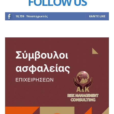
FOLLOW US
18,739
Υποστηρικτές
ΚΆΝΤΕ LIKE