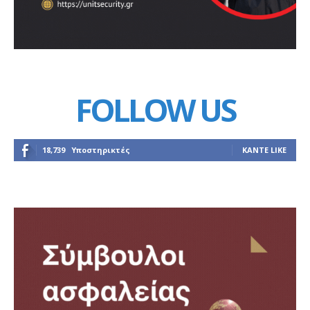
FOLLOW US
18,739
Υποστηρικτές
ΚΆΝΤΕ LIKE