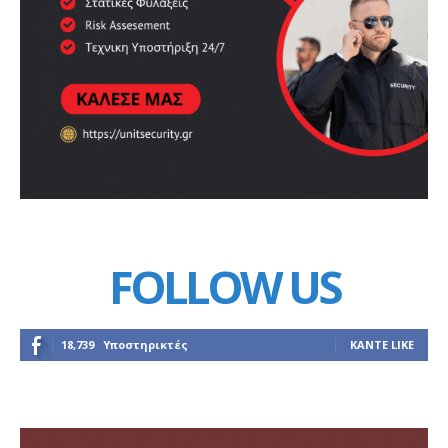
FOLLOW US
18,739
Υποστηρικτές
ΚΆΝΤΕ LIKE