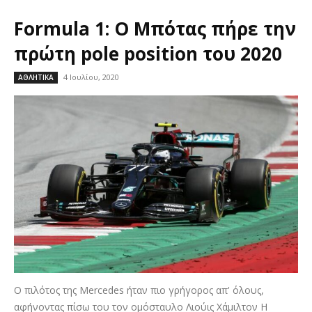
Formula 1: Ο Μπότας πήρε την
πρώτη pole position του 2020
4 Ιουλίου, 2020
ΑΘΛΗΤΙΚΑ
Ο πιλότος της Mercedes ήταν πιο γρήγορος απ' όλους,
αφήνοντας πίσω του τον ομόσταυλο Λιούις Χάμιλτον Η