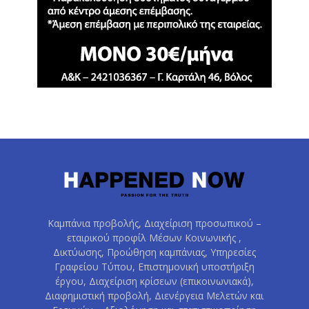
Καμπάνια προβολής, Διαχείριση προσωπικού –
εταιρικού προφίλ Μέσων Κοινωνικής ,
Δικτύωσης, Προώθηση καμπάνιας, Υπηρεσίες
Γραφείου Τύπου, Επιστημονική υποστήριξη
έργου, Διαχείριση κρίσεων (επικοινωνιακά),
Διαφημιστική προβολή, Διενέργεια Μελετών και