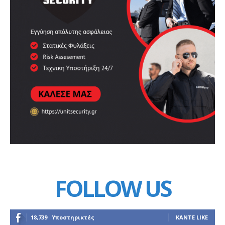
FOLLOW US
18,739
Υποστηρικτές
ΚΆΝΤΕ LIKE