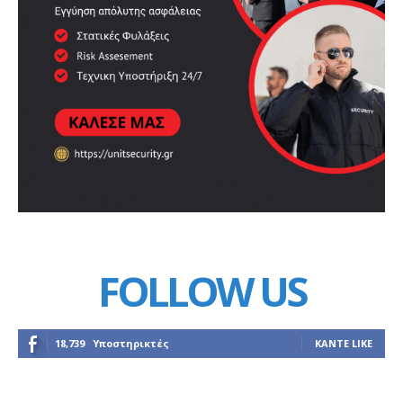
FOLLOW US
18,739
Υποστηρικτές
ΚΆΝΤΕ LIKE