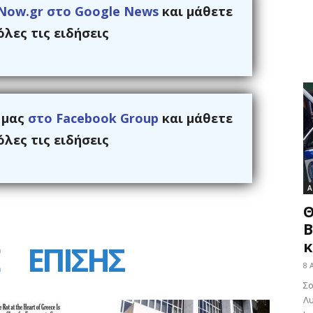
Now.gr στο Google News
και μάθετε
λες τις ειδήσεις
ς μας
στο Facebook Group
και μάθετε
λες τις ειδήσεις
Α
Θ
Β
κ
ΕΠΙΣΗΣ
8 
Σ
Λυ