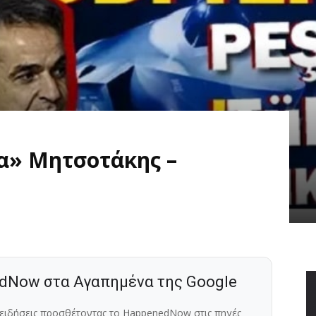
ρα» Μητσοτάκης –
dNow στα Αγαπημένα της Google
ς ειδήσεις προσθέτοντας το HappenedNow στις πηγές