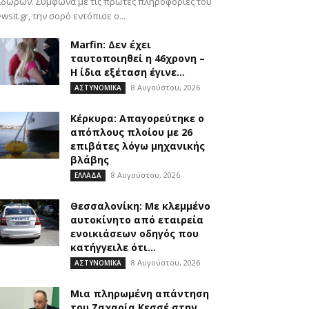
ιδώρων. Σύμφωνα με τις πρώτες πληροφορίες του
wsit.gr, την σορό εντόπισε ο...
Marfin: Δεν έχει
ταυτοποιηθεί η 46χρονη –
Η ίδια εξέταση έγινε...
8 Αυγούστου, 2026
ΑΣΤΥΝΟΜΙΚΑ
Κέρκυρα: Απαγορεύτηκε ο
απόπλους πλοίου με 26
επιβάτες λόγω μηχανικής
βλάβης
8 Αυγούστου, 2026
ΕΛΛΑΔΑ
Θεσσαλονίκη: Με κλεμμένο
αυτοκίνητο από εταιρεία
ενοικιάσεων οδηγός που
κατήγγειλε ότι...
8 Αυγούστου, 2026
ΑΣΤΥΝΟΜΙΚΑ
Μια πληρωμένη απάντηση
του Ζαχαρία Κεσσέ στην