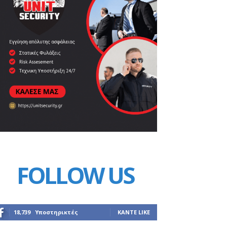
FOLLOW US
18,739
Υποστηρικτές
ΚΆΝΤΕ LIKE