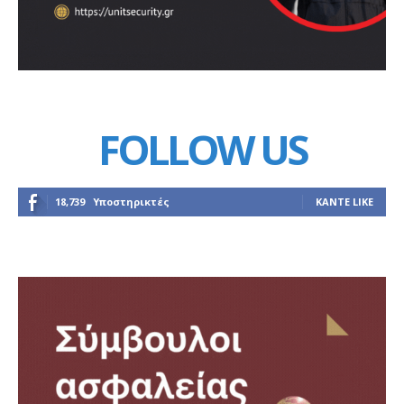
FOLLOW US
18,739
Υποστηρικτές
ΚΆΝΤΕ LIKE