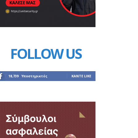
FOLLOW US
18,739
Υποστηρικτές
ΚΆΝΤΕ LIKE