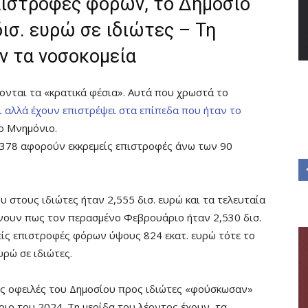
επιστροφές φόρων, το Δημόσιο
ισ. ευρώ σε ιδιώτες – Τη
ν τα νοσοκομεία
νται τα «κρατικά φέσια». Αυτά που χρωστά το
ι αλλά έχουν επιστρέψει στα επίπεδα που ήταν το
ο Μνημόνιο.
 378 αφορούν εκκρεμείς επιστροφές άνω των 90
υ στους ιδιώτες ήταν 2,555 δισ. ευρώ και τα τελευταία
χνουν πως τον περασμένο Φεβρουάριο ήταν 2,530 δισ.
μείς επιστροφές φόρων ύψους 824 εκατ. ευρώ τότε το
υρώ σε ιδιώτες.
ες οφειλές του Δημοσίου προς ιδιώτες «φούσκωσαν»
βριο του 2024. Τη μερίδα του λέοντος έχουν τα