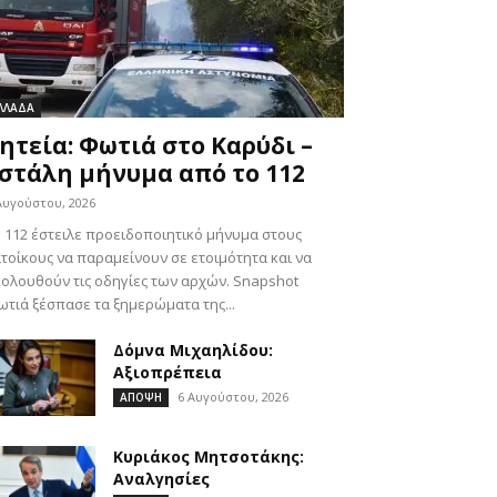
ΛΛΑΔΑ
ητεία: Φωτιά στο Καρύδι –
στάλη μήνυμα από το 112
Αυγούστου, 2026
 112 έστειλε προειδοποιητικό μήνυμα στους
τοίκους να παραμείνουν σε ετοιμότητα και να
ολουθούν τις οδηγίες των αρχών. Snapshot
τιά ξέσπασε τα ξημερώματα της...
Δόμνα Μιχαηλίδου:
Αξιοπρέπεια
6 Αυγούστου, 2026
ΑΠΟΨΗ
Κυριάκος Μητσοτάκης:
Αναλγησίες