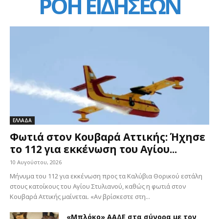
ΡΟΗ ΕΙΔΗΣΕΩΝ
ΕΛΛΑΔΑ
Φωτιά στον Κουβαρά Αττικής: Ήχησε
το 112 για εκκένωση του Αγίου...
10 Αυγούστου, 2026
Μήνυμα του 112 για εκκένωση προς τα Καλύβια Θορικού εστάλη
στους κατοίκους του Αγίου Στυλιανού, καθώς η φωτιά στον
Κουβαρά Αττικής μαίνεται. «Αν βρίσκεστε στη...
«Μπλόκο» ΑΑΔΕ στα σύνορα με τον