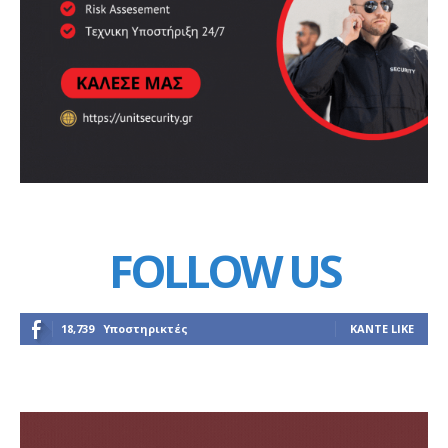
FOLLOW US
18,739
Υποστηρικτές
ΚΆΝΤΕ LIKE