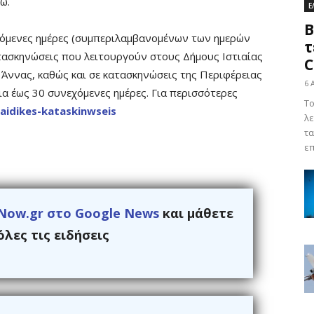
ω.
Ε
Β
εχόμενες ημέρες (συμπεριλαμβανομένων των ημερών
τ
τασκηνώσεις που λειτουργούν στους Δήμους Ιστιαίας
C
 Άννας, καθώς και σε κατασκηνώσεις της Περιφέρειας
6 
ια έως 30 συνεχόμενες ημέρες. Για περισσότερες
Το
aidikes-kataskinwseis
λε
τα
επ
Now.gr στο Google News
και μάθετε
λες τις ειδήσεις