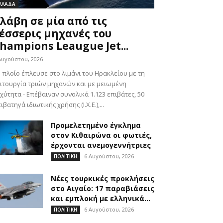
ΛΛΑΔΑ
λάβη σε μία από τις
έσσερις μηχανές του
hampions Leaugue Jet...
Αυγούστου, 2026
 πλοίο έπλευσε στο λιμάνι του Ηρακλείου με τη
ιτουργία τριών μηχανών και με μειωμένη
χύτητα - Επέβαιναν συνολικά 1.123 επιβάτες, 50
ιβατηγά ιδιωτικής χρήσης (Ι.Χ.Ε.),...
Προμελετημένο έγκλημα
στον Κιθαιρώνα οι φωτιές,
έρχονται ανεμογεννήτριες
6 Αυγούστου, 2026
ΠΟΛΙΤΙΚΗ
Νέες τουρκικές προκλήσεις
στο Αιγαίο: 17 παραβιάσεις
και εμπλοκή με ελληνικά...
6 Αυγούστου, 2026
ΠΟΛΙΤΙΚΗ