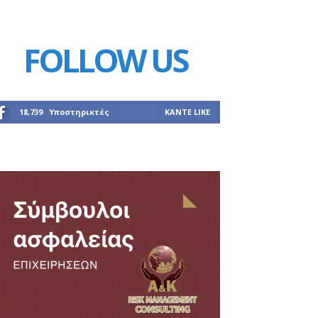
FOLLOW US
18,739
Υποστηρικτές
ΚΆΝΤΕ LIKE