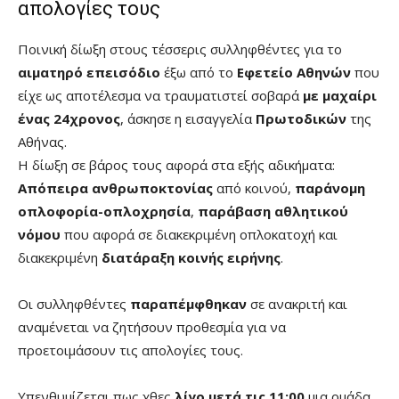
απολογίες τους
Ποινική δίωξη στους τέσσερις συλληφθέντες για το
αιματηρό επεισόδιο
έξω από το
Εφετείο Αθηνών
που
είχε ως αποτέλεσμα να τραυματιστεί σοβαρά
με μαχαίρι
ένας 24χρονος
, άσκησε η εισαγγελία
Πρωτοδικών
της
Αθήνας.
Η δίωξη σε βάρος τους αφορά στα εξής αδικήματα:
Απόπειρα ανθρωποκτονίας
από κοινού,
παράνομη
οπλοφορία-οπλοχρησία
,
παράβαση αθλητικού
νόμου
που αφορά σε διακεκριμένη οπλοκατοχή και
διακεκριμένη
διατάραξη κοινής ειρήνης
.
Οι συλληφθέντες
παραπέμφθηκαν
σε ανακριτή και
αναμένεται να ζητήσουν προθεσμία για να
προετοιμάσουν τις απολογίες τους.
Υπενθυμίζεται πως χθες
λίγο μετά τις 11:00
μια ομάδα