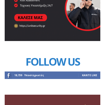
FOLLOW US
18,739
Υποστηρικτές
ΚΆΝΤΕ LIKE