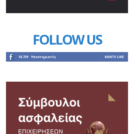
FOLLOW US
18,739
Υποστηρικτές
ΚΆΝΤΕ LIKE