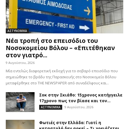
ΑΣΤΥΝΟΜΙΚΑ
Νέα τροπή στο επεισόδιο του
Νοσοκομείου Βόλου – «Επιτέθηκαν
στον γιατρό...
9 Αυγούστου, 2026
Μία εντελώς διαφορετική εκδοχή για το σοβαρό επεισόδιο που
σημειώθηκε το βράδυ της Παρασκευής στο Νοσοκομείο Βόλου
μεταφέρθηκε στο THE NEWSPAPER από συναδέλφους και...
Σοκ στην Σκιάθο: 15χρονος κατήγγειλε
17χρονο πως τον βίασε και τον...
9 Αυγούστου, 2026
ΑΣΤΥΝΟΜΙΚΑ
Φωτιές στην Ελλάδα: Γιατί η
καταστολή δεν αρκεί – Τι χρειάζεται...