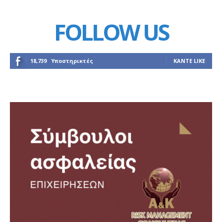
FOLLOW US
18,739
Υποστηρικτές
ΚΆΝΤΕ LIKE