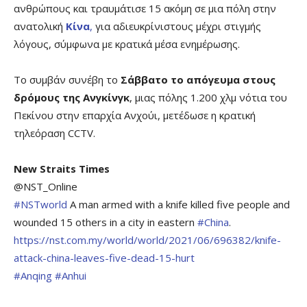
ανθρώπους και τραυμάτισε 15 ακόμη σε μια πόλη στην
ανατολική
Κίνα
,
για αδιευκρίνιστους μέχρι στιγμής
λόγους, σύμφωνα με κρατικά μέσα ενημέρωσης.
Το συμβάν συνέβη το
Σάββατο το απόγευμα στους
δρόμους της Ανγκίνγκ
, μιας πόλης 1.200 χλμ νότια του
Πεκίνου στην επαρχία Ανχούι, μετέδωσε η κρατική
τηλεόραση CCTV.
New Straits Times
@NST_Online
#NSTworld
A man armed with a knife killed five people and
wounded 15 others in a city in eastern
#China
.
https://
nst.com.my/world/world/20
21/06/696382/knife-
attack-china-leaves-five-dead-15-hurt
#Anqing
#Anhui