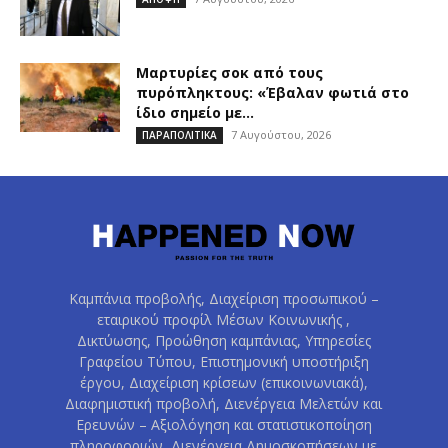
Μαρτυρίες σοκ από τους
πυρόπληκτους: «Έβαλαν φωτιά στο
ίδιο σημείο με...
7 Αυγούστου, 2026
ΠΑΡΑΠΟΛΙΤΙΚΑ
Καμπάνια προβολής, Διαχείριση προσωπικού –
εταιρικού προφίλ Μέσων Κοινωνικής ,
Δικτύωσης, Προώθηση καμπάνιας, Υπηρεσίες
Γραφείου Τύπου, Επιστημονική υποστήριξη
έργου, Διαχείριση κρίσεων (επικοινωνιακά),
Διαφημιστική προβολή, Διενέργεια Μελετών και
Ερευνών – Αξιολόγηση και στατιστικοποίηση
πληροφοριών, Διενέργεια Δημοσκοπήσεων με