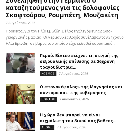
Συνελήφθη στην Γερμανία ο
καταζητούμενος για τις δολοφονίες
Σκαφτούρου, Ρουμπέτη, Μουζακίτη
7 Αυγούστου, 2026
Πρόκειται για τον Ηλία Εμινίδη, μέλος της λεγόμενης ρωσο-
γεωργιανής μαφίας Οι γερμανικές Αρχές συνέλαβαν τον 31χρονο
Ηλία Εμινίδη, σε βάρος του οποίου είχε εκδοθεί ευρωπαϊκό...
Περού: Βίντεο δείχνει τη στιγμή της
σεξουαλικής επίθεσης σε 26χρονη
τραγουδίστρια...
7 Αυγούστου, 2026
ΚΟΣΜΟΣ
Ο «πονοκέφαλος» της Μαγνησίας και
σύντομα και…της κυβέρνησης
7 Αυγούστου, 2026
ΠΟΛΙΤΙΚΗ
Η χώρα δεν μπορεί να είναι
αιχμάλωτη του δικού σας βαθέος...
7 Αυγούστου, 2026
ΑΠΟΨΗ