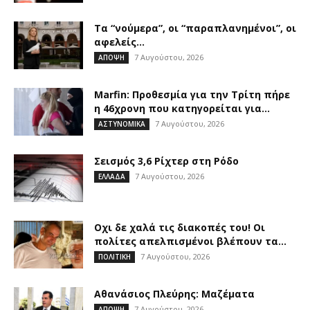
Τα “νούμερα”, οι “παραπλανημένοι”, οι
αφελείς…
7 Αυγούστου, 2026
ΑΠΟΨΗ
Marfin: Προθεσμία για την Τρίτη πήρε
η 46χρονη που κατηγορείται για...
7 Αυγούστου, 2026
ΑΣΤΥΝΟΜΙΚΑ
Σεισμός 3,6 Ρίχτερ στη Ρόδο
7 Αυγούστου, 2026
ΕΛΛΑΔΑ
Οχι δε χαλά τις διακοπές του! Οι
πολίτες απελπισμένοι βλέπουν τα...
7 Αυγούστου, 2026
ΠΟΛΙΤΙΚΗ
Αθανάσιος Πλεύρης: Μαζέματα
7 Αυγούστου, 2026
ΑΠΟΨΗ