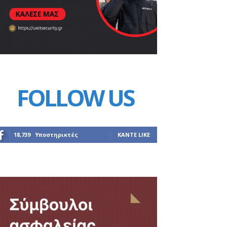
FOLLOW US
18,739
Υποστηρικτές
ΚΆΝΤΕ LIKE