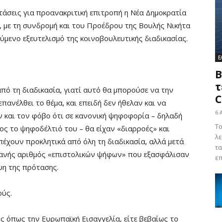
τάσεις για προανακριτική επιτροπή η Νέα Δημοκρατία
 με τη συνδρομή και του Προέδρου της Βουλής Νικήτα
ενο εξευτελισμό της κοινοβουλευτικής διαδικασίας.
Ε
Β
τ
ό τη διαδικασία, γιατί αυτό θα μπορούσε να την
C
πανέλθει το θέμα, και επειδή δεν ήθελαν και να
6 
ν και τον φόβο ότι σε κανονική ψηφοφορία – δηλαδή
Το
ος το ψηφοδέλτιό του – θα είχαν «διαρροές» και
λε
πέχουν προκλητικά από όλη τη διαδικασία, αλλά μετά
τα
φανής αριθμός «επιστολικών ψήφων» που εξασφάλισαν
επ
ψη της πρότασης.
ούς.
 όπως την Ευρωπαϊκή Εισαγγελία, είτε βεβαίως το