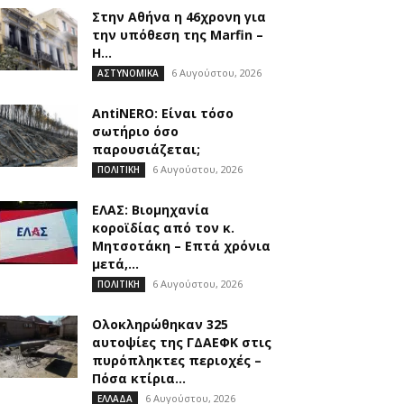
Στην Αθήνα η 46χρονη για
την υπόθεση της Marfin –
Η...
6 Αυγούστου, 2026
ΑΣΤΥΝΟΜΙΚΑ
AntiNERO: Είναι τόσο
σωτήριο όσο
παρουσιάζεται;
6 Αυγούστου, 2026
ΠΟΛΙΤΙΚΗ
ΕΛΑΣ: Βιομηχανία
κοροϊδίας από τον κ.
Μητσοτάκη – Επτά χρόνια
μετά,...
6 Αυγούστου, 2026
ΠΟΛΙΤΙΚΗ
Ολοκληρώθηκαν 325
αυτοψίες της ΓΔΑΕΦΚ στις
πυρόπληκτες περιοχές –
Πόσα κτίρια...
6 Αυγούστου, 2026
ΕΛΛΑΔΑ