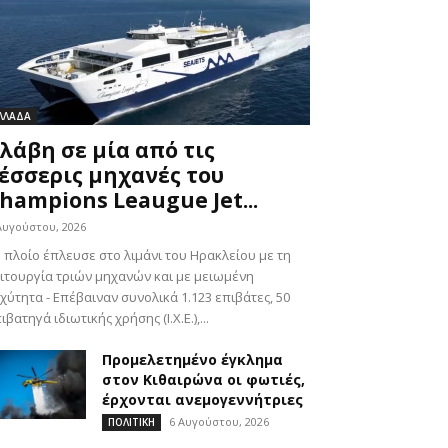
ΛΛΑΔΑ
λάβη σε μία από τις
έσσερις μηχανές του
hampions Leaugue Jet...
Αυγούστου, 2026
 πλοίο έπλευσε στο λιμάνι του Ηρακλείου με τη
ιτουργία τριών μηχανών και με μειωμένη
χύτητα - Επέβαιναν συνολικά 1.123 επιβάτες, 50
ιβατηγά ιδιωτικής χρήσης (Ι.Χ.Ε.),...
Προμελετημένο έγκλημα
στον Κιθαιρώνα οι φωτιές,
έρχονται ανεμογεννήτριες
6 Αυγούστου, 2026
ΠΟΛΙΤΙΚΗ