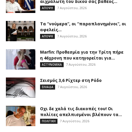
αιχμάλωτη του δικού σας βαθέος...
7 Αυγούστου, 2026
ΑΠΟΨΗ
Τα “νούμερα”, οι “παραπλανημένοι”, οι
αφελείς…
7 Αυγούστου, 2026
ΑΠΟΨΗ
Marfin: Προθεσμία για την Τρίτη πήρε
η 46χρονη που κατηγορείται για...
7 Αυγούστου, 2026
ΑΣΤΥΝΟΜΙΚΑ
Σεισμός 3,6 Ρίχτερ στη Ρόδο
7 Αυγούστου, 2026
ΕΛΛΑΔΑ
Οχι δε χαλά τις διακοπές του! Οι
πολίτες απελπισμένοι βλέπουν τα...
7 Αυγούστου, 2026
ΠΟΛΙΤΙΚΗ