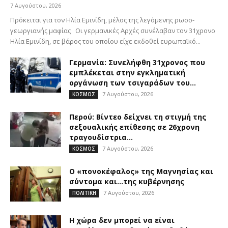
7 Αυγούστου, 2026
Πρόκειται για τον Ηλία Εμινίδη, μέλος της λεγόμενης ρωσο-
γεωργιανής μαφίας Οι γερμανικές Αρχές συνέλαβαν τον 31χρονο
Ηλία Εμινίδη, σε βάρος του οποίου είχε εκδοθεί ευρωπαϊκό...
Γερμανία: Συνελήφθη 31χρονος που
εμπλέκεται στην εγκληματική
οργάνωση των τσιγαράδων του...
7 Αυγούστου, 2026
ΚΟΣΜΟΣ
Περού: Βίντεο δείχνει τη στιγμή της
σεξουαλικής επίθεσης σε 26χρονη
τραγουδίστρια...
7 Αυγούστου, 2026
ΚΟΣΜΟΣ
Ο «πονοκέφαλος» της Μαγνησίας και
σύντομα και…της κυβέρνησης
7 Αυγούστου, 2026
ΠΟΛΙΤΙΚΗ
Η χώρα δεν μπορεί να είναι