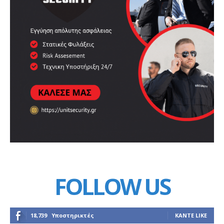
FOLLOW US
18,739
Υποστηρικτές
ΚΆΝΤΕ LIKE