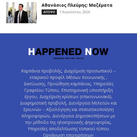
Αθανάσιος Πλεύρης: Μαζέματα
7 Αυγούστου, 2026
ΑΠΟΨΗ
Καμπάνια προβολής, Διαχείριση προσωπικού –
εταιρικού προφίλ Μέσων Κοινωνικής ,
Δικτύωσης, Προώθηση καμπάνιας, Υπηρεσίες
Γραφείου Τύπου, Επιστημονική υποστήριξη
έργου, Διαχείριση κρίσεων (επικοινωνιακά),
Διαφημιστική προβολή, Διενέργεια Μελετών και
Ερευνών – Αξιολόγηση και στατιστικοποίηση
πληροφοριών, Διενέργεια Δημοσκοπήσεων με
την μέθοδο της ηλεκτρονικής ψηφοφορίας,
Υπηρεσίες αποδελτίωσης τοπικού τύπου
Οργάνωση επιχειρήσεων