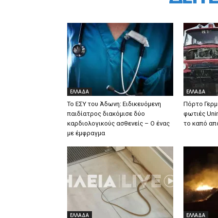
ΕΛΛΑΔΑ
ΕΛΛΑΔΑ
Το ΕΣΥ του Άδωνη: Ειδικευόμενη
Πόρτο Γερμ
παιδίατρος διακόμισε δύο
φωτιές Uni
καρδιολογικούς ασθενείς – Ο ένας
το καπό απ
με έμφραγμα
ΕΛΛΑΔΑ
ΕΛΛΑΔΑ