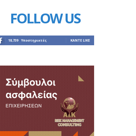
FOLLOW US
18,739
Υποστηρικτές
ΚΆΝΤΕ LIKE