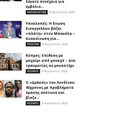
λέγατε συνέχεια για
εμβόλιο...
8 Αυγούστου, 2026
ΠΑΡΑΠΟΛΙΤΙΚΑ
Υποκλοπές: Η Ένωση
Εισαγγελέων βάζει
«πλάτη» στον Μπακέλα –
Ανακοίνωση για...
8 Αυγούστου, 2026
ΠΟΛΙΤΙΚΗ
Κύπρος: Επίθεση με
μαχαίρι από μοναχό – Δύο
τραυματίες σε μοναστήρι
8 Αυγούστου, 2026
ΚΟΣΜΟΣ
Ο «Δράκος» του Λονδίνου:
40χρονος με προβλήματα
όρασης σκότωνε και
βίαζε...
8 Αυγούστου, 2026
ΚΟΣΜΟΣ