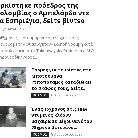
ρκίστηκε πρόεδρος της
ολομβίας ο Αμπελάρδο ντε
α Εσπριέγια, δείτε βίντεο
Αυγούστου, 2026
48χρονος εκατομμυριούχος ενισχύει τους
σμούς με την Ουάσινγκτον - Σκληρή γραμμή κατά
ταρτών και καρτέλ Takeawaysby Protothema AI Ο
χρονος δικηγόρος...
Τρόμος για τουρίστες στη
Μποτσουάνα:
Ιπποπόταμος καταδιώκει
το σκάφος τους, δείτε...
8 Αυγούστου, 2026
ΚΟΣΜΟΣ
Ένας 15χρονος στις ΗΠΑ
ντυμένος κλόουν
μαχαίρωσε μέχρι θανάτου
78χρονο βετεράνο,...
8 Αυγούστου, 2026
ΚΟΣΜΟΣ