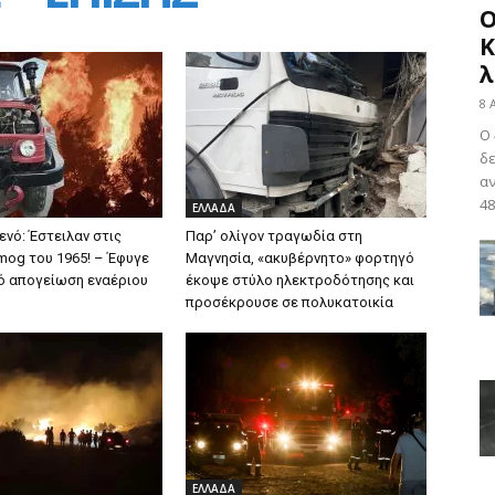
Ο
Κ
λ
8 
Ο 
δε
αν
48
ΕΛΛΑΔΑ
ενό: Έστειλαν στις
Παρ’ ολίγον τραγωδία στη
mog του 1965! – Έφυγε
Μαγνησία, «ακυβέρνητο» φορτηγό
ό απογείωση εναέριου
έκοψε στύλο ηλεκτροδότησης και
προσέκρουσε σε πολυκατοικία
ΕΛΛΑΔΑ