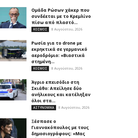
Ομάδα Ρώσων χάκερ που
συνδέεται με το Κρεμλίνο
πίσω από πλαστό...
8 Αυγούστου, 2026
ΚΟΣΜΟΣ
Ρωσία για το drone με
εκρηκτικά σε γερμανικό
αεροδρόμιο: «Βιαστικά
στημένη...
8 Αυγούστου, 2026
ΚΟΣΜΟΣ
Άγριο επεισόδιο στη
Σκιάθο: Απείλησε δύο
ανήλικους και κατέληξαν
όλοι στα...
8 Αυγούστου, 2026
ΑΣΤΥΝΟΜΙΚΑ
Ξέσπασε ο
Γιαννακόπουλος με τους
δημοσιογράφους: «Μας