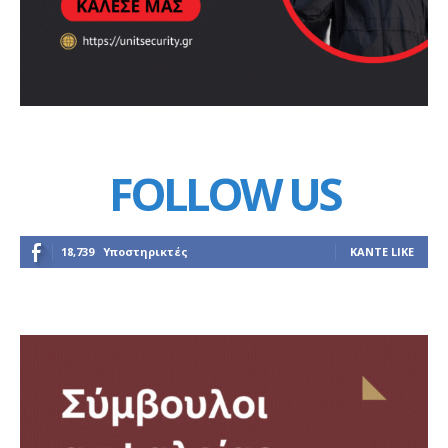
FOLLOW US
18,739
Υποστηρικτές
ΚΆΝΤΕ LIKE