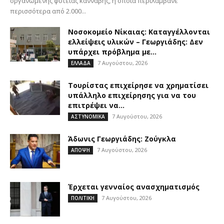
οργανωμένης φυτείας κάνναβης, η οποία περιλάμβανε
περισσότερα από 2.000...
Νοσοκομείο Νίκαιας: Καταγγέλλονται
ελλείψεις υλικών – Γεωργιάδης: Δεν
υπάρχει πρόβλημα με...
7 Αυγούστου, 2026
ΕΛΛΑΔΑ
Τουρίστας επιχείρησε να χρηματίσει
υπάλληλο επιχείρησης για να του
επιτρέψει να...
7 Αυγούστου, 2026
ΑΣΤΥΝΟΜΙΚΑ
Άδωνις Γεωργιάδης: Ζούγκλα
7 Αυγούστου, 2026
ΑΠΟΨΗ
Έρχεται γενναίος ανασχηματισμός
7 Αυγούστου, 2026
ΠΟΛΙΤΙΚΗ