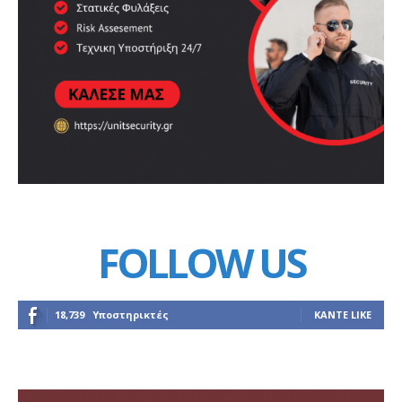
FOLLOW US
18,739
Υποστηρικτές
ΚΆΝΤΕ LIKE