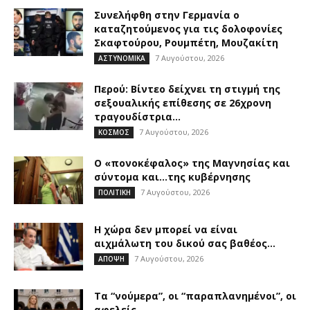
Συνελήφθη στην Γερμανία ο
καταζητούμενος για τις δολοφονίες
Σκαφτούρου, Ρουμπέτη, Μουζακίτη
7 Αυγούστου, 2026
ΑΣΤΥΝΟΜΙΚΑ
Περού: Βίντεο δείχνει τη στιγμή της
σεξουαλικής επίθεσης σε 26χρονη
τραγουδίστρια...
7 Αυγούστου, 2026
ΚΟΣΜΟΣ
Ο «πονοκέφαλος» της Μαγνησίας και
σύντομα και…της κυβέρνησης
7 Αυγούστου, 2026
ΠΟΛΙΤΙΚΗ
Η χώρα δεν μπορεί να είναι
αιχμάλωτη του δικού σας βαθέος...
7 Αυγούστου, 2026
ΑΠΟΨΗ
Τα “νούμερα”, οι “παραπλανημένοι”, οι
αφελείς…