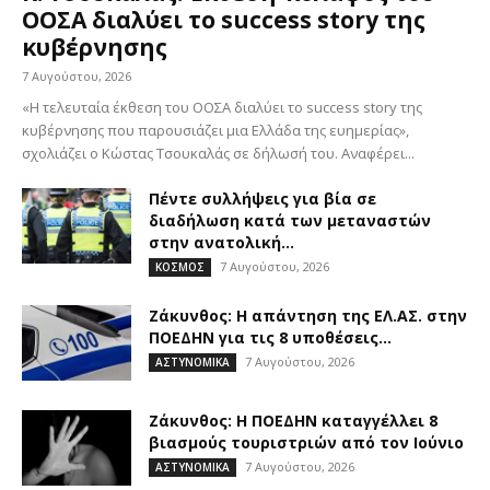
ΟΟΣΑ διαλύει το success story της
κυβέρνησης
7 Αυγούστου, 2026
«Η τελευταία έκθεση του ΟΟΣΑ διαλύει το success story της
κυβέρνησης που παρουσιάζει μια Ελλάδα της ευημερίας»,
σχολιάζει ο Κώστας Τσουκαλάς σε δήλωσή του. Αναφέρει...
Πέντε συλλήψεις για βία σε
διαδήλωση κατά των μεταναστών
στην ανατολική...
7 Αυγούστου, 2026
ΚΟΣΜΟΣ
Ζάκυνθος: Η απάντηση της ΕΛ.ΑΣ. στην
ΠΟΕΔΗΝ για τις 8 υποθέσεις...
7 Αυγούστου, 2026
ΑΣΤΥΝΟΜΙΚΑ
Ζάκυνθος: Η ΠΟΕΔΗΝ καταγγέλλει 8
βιασμούς τουριστριών από τον Ιούνιο
7 Αυγούστου, 2026
ΑΣΤΥΝΟΜΙΚΑ