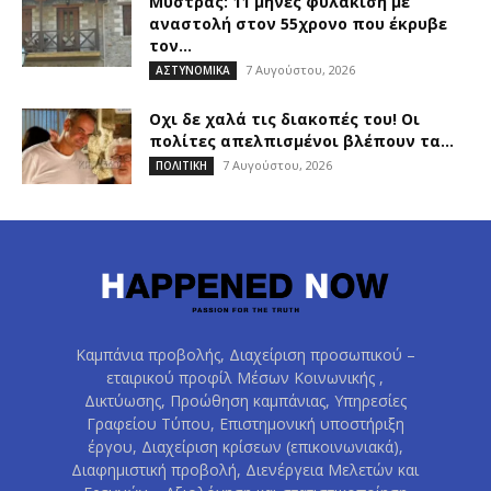
Μυστράς: 11 μήνες φυλάκιση με
αναστολή στον 55χρονο που έκρυβε
τον...
7 Αυγούστου, 2026
ΑΣΤΥΝΟΜΙΚΑ
Οχι δε χαλά τις διακοπές του! Οι
πολίτες απελπισμένοι βλέπουν τα...
7 Αυγούστου, 2026
ΠΟΛΙΤΙΚΗ
Καμπάνια προβολής, Διαχείριση προσωπικού –
εταιρικού προφίλ Μέσων Κοινωνικής ,
Δικτύωσης, Προώθηση καμπάνιας, Υπηρεσίες
Γραφείου Τύπου, Επιστημονική υποστήριξη
έργου, Διαχείριση κρίσεων (επικοινωνιακά),
Διαφημιστική προβολή, Διενέργεια Μελετών και