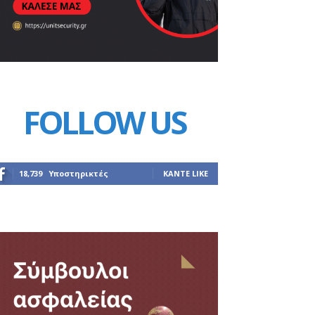
FOLLOW US
18,739
Υποστηρικτές
ΚΆΝΤΕ LIKE