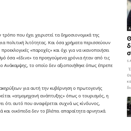
Α
ν τρόπο που έχει χειριστεί τα δημοσιονομικά της
Θ
ια πολιτική λιτότητας. Και όσα χρήματα περισσεύουν
δ
 προεκλογικές «παροχές» και όχι για να ικανοποιήσει
σ
θμό όσα «έδινε» τα προηγούμενα χρόνια ήταν από τις
6 
ίο Ανάκαμψης, το οποίο δεν αξιοποιήθηκε όπως έπρεπε
Έν
Θε
κα
δι
ιακηρύξεων για αυτή την κυβέρνηση ο πρωτογενής
ωρείται «ατμομηχανή ανάπτυξης» όπως ο τουρισμός, η
ίνει ότι αυτό που αναφέρεται συχνά ως κίνδυνος,
 και οικόπεδα δεν το βλέπει απαραίτητα αρνητικά.