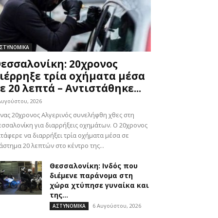
ΣΤΥΝΟΜΙΚΑ
εσσαλονίκη: 20χρονος
ιέρρηξε τρία οχήματα μέσα
ε 20 λεπτά – Αντιστάθηκε...
Αυγούστου, 2026
ας 20χρονος Αλγερινός συνελήφθη χθες στη
σσαλονίκη για διαρρήξεις οχημάτων. Ο 20χρονος
τάφερε να διαρρήξει τρία οχήματα μέσα σε
άστημα 20 λεπτών στο κέντρο της...
Θεσσαλονίκη: Ινδός που
διέμενε παράνομα στη
χώρα χτύπησε γυναίκα και
της...
6 Αυγούστου, 2026
ΑΣΤΥΝΟΜΙΚΑ