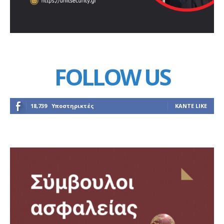
FOLLOW US
18,739
Υποστηρικτές
ΚΆΝΤΕ LIKE