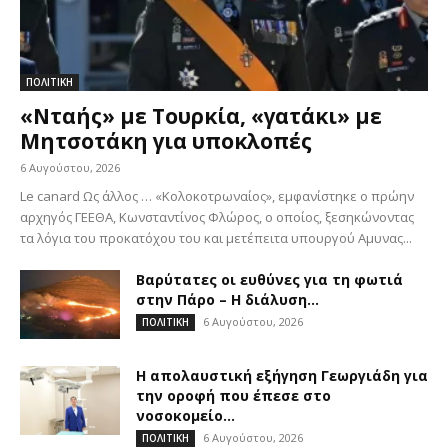
ΠΟΛΙΤΙΚΗ
«Νταής» με Τουρκία, «γατάκι» με
Μητσοτάκη για υποκλοπές
6 Αυγούστου, 2026
Le canard Ως άλλος … «Κολοκοτρωναίος», εμφανίστηκε ο πρώην
αρχηγός ΓΕΕΘΑ, Κωνσταντίνος Φλώρος, ο οποίος, ξεσηκώνοντας
τα λόγια του προκατόχου του και μετέπειτα υπουργού Αμυνας...
Βαρύτατες οι ευθύνες για τη φωτιά
στην Πάρο – Η διάλυση...
6 Αυγούστου, 2026
ΠΟΛΙΤΙΚΗ
Η απολαυστική εξήγηση Γεωργιάδη για
την οροφή που έπεσε στο
νοσοκομείο...
6 Αυγούστου, 2026
ΠΟΛΙΤΙΚΗ