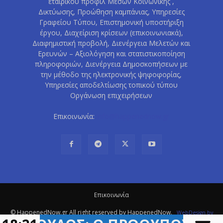
εταιρικού προφίλ Μέσων Κοινωνικής ,
Δικτύωσης, Προώθηση καμπάνιας, Υπηρεσίες
Γραφείου Τύπου, Επιστημονική υποστήριξη
έργου, Διαχείριση κρίσεων (επικοινωνιακά),
Διαφημιστική προβολή, Διενέργεια Μελετών και
Ερευνών – Αξιολόγηση και στατιστικοποίηση
πληροφοριών, Διενέργεια Δημοσκοπήσεων με
την μέθοδο της ηλεκτρονικής ψηφοφορίας,
Υπηρεσίες αποδελτίωσης τοπικού τύπου
Οργάνωση επιχειρήσεων
Επικοινωνία:
info@happenednow.gr
Eπικοινωνία
© HappenedNow.gr All right reserved by HappenedNow.
WebDesign
by
ITM