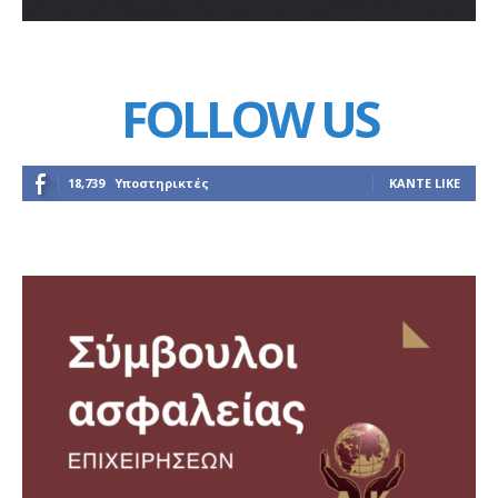
FOLLOW US
18,739
Υποστηρικτές
ΚΆΝΤΕ LIKE