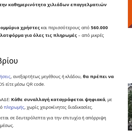
στην καθημερινότητα χιλιάδων επαγγελματιών
τομμύρια χρήστες
και περισσότερους από
560.000
λατφόρμα για όλες τις πληρωμές
– από μικρές
βρίου
ήσεις
, ανεξαρτήτως μεγέθους ή κλάδου,
θα πρέπει να
POS είτε μέσω QR code.
ΑΑΔΕ:
Κάθε συναλλαγή καταγράφεται ψηφιακά
, με
κό
πληρωμής
, χωρίς χειροκίνητες διαδικασίες.
εται σε δευτερόλεπτα για την επιτυχία ή απόρριψη
αμέσως.
Π