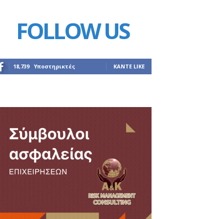
FOLLOW US
18,739
Υποστηρικτές
ΚΆΝΤΕ LIKE