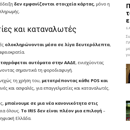
πόδειξη
δεν εμφανίζονται στοιχεία κάρτας
, μόνο η
Π
 πληρωμής.
τ
ε
τίες και καταναλωτές
6 
Συ
ΠΑ
ές
ολοκληρώνονται μέσα σε λίγα δευτερόλεπτα
,
με
αφειοκρατία.
γι
ταγράφεται αυτόματα στην ΑΑΔΕ
, ενισχύοντας
ώνοντας σημαντικά τη φοροδιαφυγή.
νεχώς τη χρήση του,
μετατρέποντας κάθε POS και
νές και ασφαλές, για επαγγελματίες και καταναλωτές.
ός,
μπαίνουμε σε μια νέα κανονικότητα στις
για όλους.
Το IRIS δεν είναι πλέον μια επιλογή
–
ηφιακή Ελλάδα.