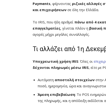
Payments
, φέρνοντας
ριζικές αλλαγές 
και επιχειρήσεων
σε όλη την Ελλάδα.
Το IRIS, που ήδη αριθμεί
πάνω από 4 εκα
επαγγελματίες
, γίνεται πλέον η
βασική π
αγορές μέχρι μεγάλες συναλλαγές.
Τι αλλάζει από 1η Δεκεμ
Υποχρεωτική χρήση IRIS
: Όλες οι
επιχειρ
δέχονται πληρωμές μέσω IRIS
, είτε με 
Αυτόματη
αποστολή στοιχείων
στην 
ποσό, ημερομηνία, ώρα και αναγνωριστι
Άμεση επιβεβαίωση
: Το POS ενημερών
της πληρωμής, και η απόδειξη εκδίδεται 