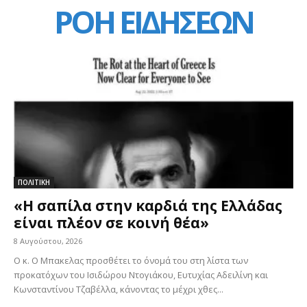
ΡΟΗ ΕΙΔΗΣΕΩΝ
ΠΟΛΙΤΙΚΗ
«Η σαπίλα στην καρδιά της Ελλάδας
είναι πλέον σε κοινή θέα»
8 Αυγούστου, 2026
Ο κ. Ο Μπακελας προσθέτει το όνομά του στη λίστα των
προκατόχων του Ισιδώρου Ντογιάκου, Ευτυχίας Αδειλίνη και
Κωνσταντίνου Τζαβέλλα, κάνοντας το μέχρι χθες...