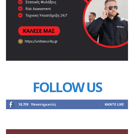
FOLLOW US
18,739
Υποστηρικτές
ΚΆΝΤΕ LIKE