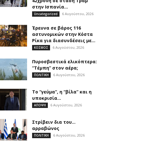
42χρονη σε στάση Τραμ
στην Ισπανία...
6 Αυγούστου, 2026
Uncategorized
Έρευνα σε βάρος 116
αστυνομικών στην Κόστα
Ρίκα για διασυνδέσεις με...
6 Αυγούστου, 2026
ΚΟΣΜΟΣ
Πυροσβεστικά ελικόπτερα:
“Τέμπη” στον αέρα;
6 Αυγούστου, 2026
ΠΟΛΙΤΙΚΗ
Το “γεύμα”, η “βίλα” και η
υποκρισία…
6 Αυγούστου, 2026
ΑΠΟΨΗ
Στρίβειν δια του…
αρραβώνος
6 Αυγούστου, 2026
ΠΟΛΙΤΙΚΗ