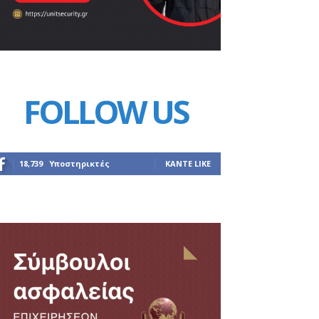
FOLLOW US
18,739
Υποστηρικτές
ΚΆΝΤΕ LIKE