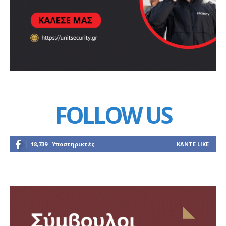
FOLLOW US
18,739
Υποστηρικτές
ΚΆΝΤΕ LIKE