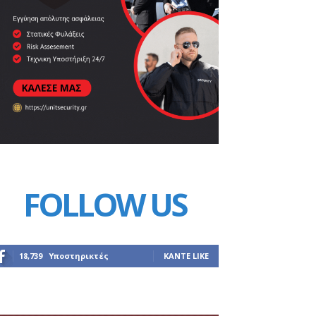
FOLLOW US
18,739
Υποστηρικτές
ΚΆΝΤΕ LIKE