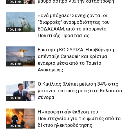
μαύρο άσπρο για την καταστροφή
ΠΟΛΙΤΙΚΗ
Ξανά μπάχαλο! Συνεχίζονται οι
“διαρροές” αναρμοδιότητας του
ΕΟΔΑΣΑΑΜ, από το υπουργείο
ΠΟΛΙΤΙΚΗ
Πολιτικής Προστασίας
Ερώτηση ΚΟ ΣΥΡΙΖΑ: Η κυβέρνηση
απένταξε Canadair και κρίσιμα
εναέρια μέσα από το Ταμείο
ΠΟΛΙΤΙΚΗ
Ανάκαμψης
O Κικίλιας βλέπει μείωση 34% στις
μεταναστευτικές ροές στα θαλάσσια
σύνορα
ΠΟΛΙΤΙΚΗ
Η «προφητική» έκθεση του
Πολυτεχνείου για τις φωτιές από το
δίκτυο ηλεκτροδότησης –
ΠΟΛΙΤΙΚΗ