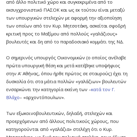
από άλλο πολιτικό χώρο και συγκεκριμένα από το
εκσυγχρονιστικό ΠΑΣΟΚ και ως εκ τούτου είναι μεταξύ
των υπουργικών στελεχών με αφορμή την αξιοποίηση
των οποίων από τον Κυρ. Μητσοτάκη, ασκείται σφοδρή
κριτική προς το Μαξίμου από πολλούς «γαλάζιους»
βουλευτές και δη από το παραδοσιακό κομμάτι της ΝΔ.
Ο σημερινός υπουργός Οικονομικών (ο οποίος ανέλαβε
πρώτα υπουργική θέση και μετά κατέβηκε υποψήφιος
στην Α’ Αθήνας, όπου ήρθε πρώτος σε σταυρούς) έχει τη
δυσκολία ότι στα μάτια πολλών «γαλάζιων» βουλευτών
ενσαρκώνει την κατηγορία εκείνη των –
κατά τον Γ.
Βλάχο
– «αρχοντόπουλων».
Των εξωκοινοβουλευτικών, δηλαδή, στελεχών και
προερχόμενων από άλλους πολιτικούς χώρους, που
κατηγορούνται από «γαλάζια» στελέχη ότι ο Κυρ.
Μητσοτάκης, ως δικά του πολιτικά στελέχη, τους έδωσε