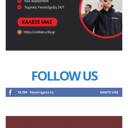
FOLLOW US
18,739
Υποστηρικτές
ΚΆΝΤΕ LIKE