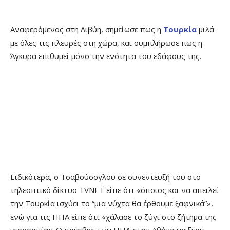
Αναφερόμενος στη Λιβύη, σημείωσε πως η
Τουρκία
μιλά
με όλες τις πλευρές στη χώρα, και συμπλήρωσε πως η
Άγκυρα επιθυμεί μόνο την ενότητα του εδάφους της.
Ειδικότερα, ο Τσαβούσογλου σε συνέντευξή του στο
τηλεοπτικό δίκτυο TVNET είπε ότι «όποιος και να απειλεί
την Τουρκία ισχύει το “μια νύχτα θα έρθουμε ξαφνικά”»,
ενώ για τις ΗΠΑ είπε ότι «χάλασε το ζύγι στο ζήτημα της
ισορροπίας. Ο πρέσβης των ΗΠΑ στην Αθήνα να ξέρει