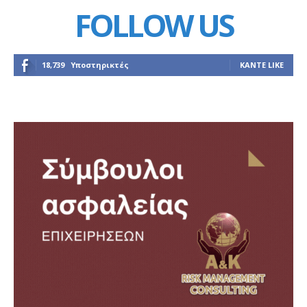
FOLLOW US
18,739
Υποστηρικτές
ΚΆΝΤΕ LIKE