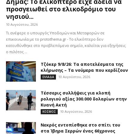
Δήμας: Το ελικόπτερο είχε άδεια να
προσγειωθεί στο ελικοδρόμιο του
νησιού...
10 Αυγούστου, 2026
Τι ανέφερε ο υπουργός Υποδομών και Μεταφορών σε
επικοινωνία με το protothema.gr - Το ελικόπτερο δεν
κατευθύνθηκε στο προβλεπόμενο σημείο, καλείται για εξηγήσεις
ο πιλότος ...
Τζόκερ 9/8/26: Τα αποτελέσματα της
κλήρωσης – Τα νούμερα που κερδίζουν
10 Αυγούστου, 2026
ΕΛΛΑΔΑ
Τέσσερις συλλήψεις για κλοπή
ρολογιού αξίας 300.000 δολαρίων στην
Κυανή Ακτή
10 Αυγούστου, 2026
ΚΟΣΜΟΣ
Νεκρός εντοπίσθηκε στο σπίτι του
στα Ίβηρα Σερρών ένας 66χρονος