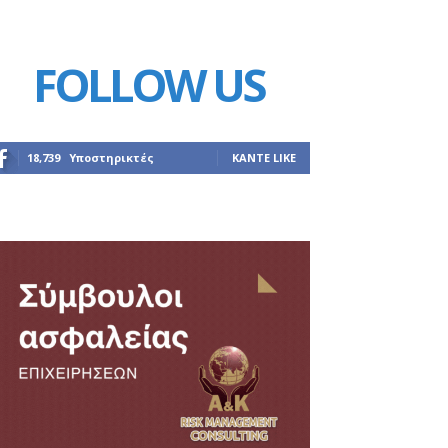
FOLLOW US
18,739
Υποστηρικτές
ΚΆΝΤΕ LIKE