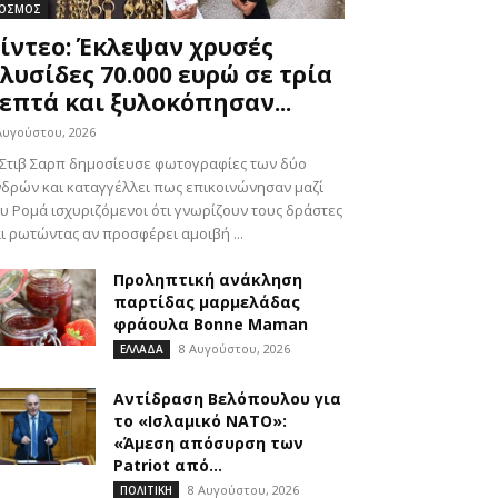
ΟΣΜΟΣ
ίντεο: Έκλεψαν χρυσές
λυσίδες 70.000 ευρώ σε τρία
επτά και ξυλοκόπησαν...
Αυγούστου, 2026
Στιβ Σαρπ δημοσίευσε φωτογραφίες των δύο
δρών και καταγγέλλει πως επικοινώνησαν μαζί
υ Ρομά ισχυριζόμενοι ότι γνωρίζουν τους δράστες
ι ρωτώντας αν προσφέρει αμοιβή ...
Προληπτική ανάκληση
παρτίδας μαρμελάδας
φράουλα Bonne Maman
8 Αυγούστου, 2026
ΕΛΛΑΔΑ
Αντίδραση Βελόπουλου για
το «Ισλαμικό ΝΑΤΟ»:
«Άμεση απόσυρση των
Patriot από...
8 Αυγούστου, 2026
ΠΟΛΙΤΙΚΗ