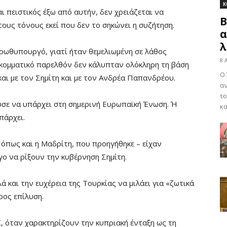
Κ
αι πειστικός έξω από αυτήν, δεν χρειάζεται να
Β
ους τόνους εκεί που δεν το σηκώνει η συζήτηση.
α
λ
Πρωθυπουργό, γιατί ήταν θεμελιωμένη σε λάθος
8 
ο κομματικό παρελθόν δεν κάλυπταν ολόκληρη τη βάση
Ο 
 και με τον Σημίτη και με τον Ανδρέα Παπανδρέου.
αν
το
ύσε να υπάρχει στη σημερινή Ευρωπαϊκή Ένωση. Ή
κα
πάρχει.
 όπως και η Μαδρίτη, που προηγήθηκε – είχαν
ο να ρίξουν την κυβέρνηση Σημίτη.
 και την ευχέρεια της Τουρκίας να μιλάει για «ζωτικά
ρος επίλυση.
 όταν χαρακτηρίζουν την κυπριακή ένταξη ως τη