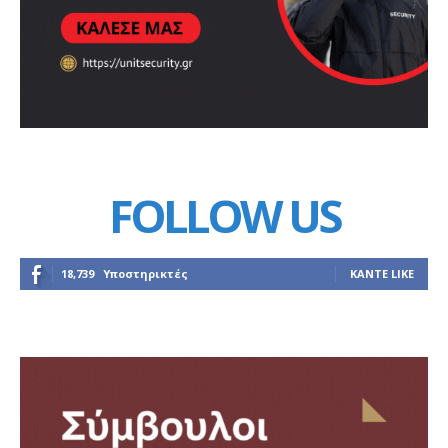
FOLLOW US
18,739
Υποστηρικτές
ΚΆΝΤΕ LIKE