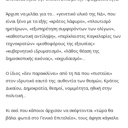
Άρχισε να μιλάει για το… «γενετικό υλικό της ΝΔ», που
είναι ξένο με τα εξής: «κράτος λάφυρο», «πλουτισμό
ημετέρων», «εξυπηρέτηση συμφερόντων των ολίγων»,
«καθεστωτική αντίληψη», «περίκλειστες Καγκελαρίες των
τεχνοκρατών» «μισθοφόρους της εξουσίας»
«κυβερνητικό ιδρυματισμό», «λάθος θέαση της
δημοσκοπικής εικόνας», «εκχυδαϊσμό»…
Ο ίδιος «δεν παρεκκλίνει» από τη ΝΔ που «πιστεύει»
στον ιδρυτικό εαυτό της: αυθεντία των θεσμών, Κράτος
Δικαίου, Δημοκρατία, θεσμοί, νομιμότητα, ηθική στην
πολιτική…
Κι εκεί που κάποιοι άρχισαν να σκέφτονται «τώρα θα
βάλει φωτιά στο Γενικό Επιτελείο», τους άφησε κάγκελο.