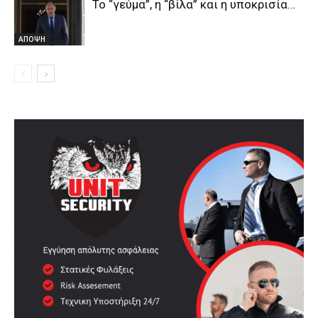
Το “γεύμα”, η “βίλα” και η υποκρισία…
ΑΠΟΨΗ