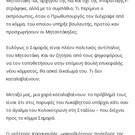
Μητσοτάκη -ως αρχηγού της ΝΔ και όχι της «παράταξης»-
στράφηκε, αλλά με το συμπάθιο; Τι περίμενε ο
εκπρόσωπος, όταν ο Πρωθυπουργός τον διέγραψε από
το κόμμα, του οποίου υπήρξε βουλευτής, προτού καν
προσχωρήσουν οι Μητσοτάκηδες;
Ευλόγως ο Σαμαράς είναι πλέον πολιτικός αντίπαλος
του Μητσοτάκη. Και αν ζητήσει από τους ψηφοφόρους
να τον τοποθετήσουν στην επόμενη Βουλή επικεφαλής
νέου κόμματος, θα ασκεί δικαίωμά του. Τι δεν
καταλαβαίνουν;
Μεταξύ μας, μια χαρά καταλαβαίνουν: το πρόβλημά τους
είναι ότι στις παρυφές του Λυκαβηττού υπάρχει κάτι σαν
το άγαλμα του Κολοκοτρώνη στη Σταδίου – που δείχνει
προς το κόμμα Σαμαρά.
Ο νεότερος Καραμανλής -μακροβιότερος πρόεδρος της