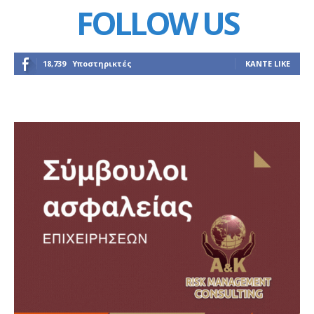
FOLLOW US
18,739
Υποστηρικτές
ΚΆΝΤΕ LIKE