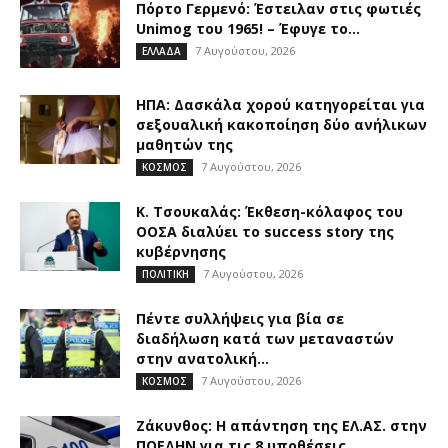
Πόρτο Γερμενό: Έστειλαν στις φωτιές
Unimog του 1965! – Έφυγε το...
7 Αυγούστου, 2026
ΕΛΛΑΔΑ
ΗΠΑ: Δασκάλα χορού κατηγορείται για
σεξουαλική κακοποίηση δύο ανήλικων
μαθητών της
7 Αυγούστου, 2026
ΚΟΣΜΟΣ
Κ. Τσουκαλάς: Έκθεση-κόλαφος του
ΟΟΣΑ διαλύει το success story της
κυβέρνησης
7 Αυγούστου, 2026
ΠΟΛΙΤΙΚΗ
Πέντε συλλήψεις για βία σε
διαδήλωση κατά των μεταναστών
στην ανατολική...
7 Αυγούστου, 2026
ΚΟΣΜΟΣ
Ζάκυνθος: Η απάντηση της ΕΛ.ΑΣ. στην
ΠΟΕΔΗΝ για τις 8 υποθέσεις...