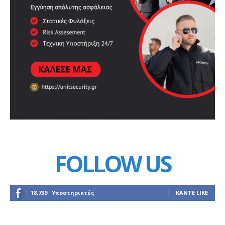
FOLLOW US
18,739
Υποστηρικτές
ΚΆΝΤΕ LIKE