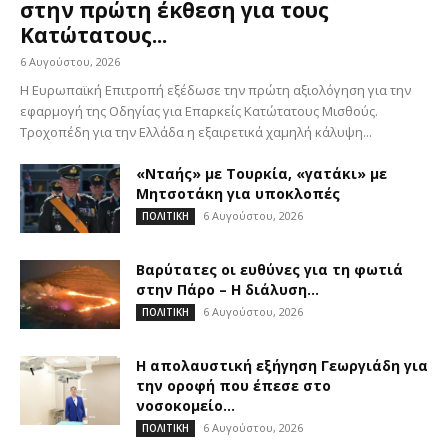
στην πρώτη έκθεση για τους
Κατώτατους...
6 Αυγούστου, 2026
Η Ευρωπαϊκή Επιτροπή εξέδωσε την πρώτη αξιολόγηση για την
εφαρμογή της Οδηγίας για Επαρκείς Κατώτατους Μισθούς.
Τροχοπέδη για την Ελλάδα η εξαιρετικά χαμηλή κάλυψη...
«Νταής» με Τουρκία, «γατάκι» με
Μητσοτάκη για υποκλοπές
6 Αυγούστου, 2026
ΠΟΛΙΤΙΚΗ
Βαρύτατες οι ευθύνες για τη φωτιά
στην Πάρο – Η διάλυση...
6 Αυγούστου, 2026
ΠΟΛΙΤΙΚΗ
Η απολαυστική εξήγηση Γεωργιάδη για
την οροφή που έπεσε στο
νοσοκομείο...
6 Αυγούστου, 2026
ΠΟΛΙΤΙΚΗ