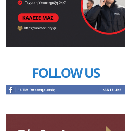
FOLLOW US
18,739
Υποστηρικτές
ΚΆΝΤΕ LIKE