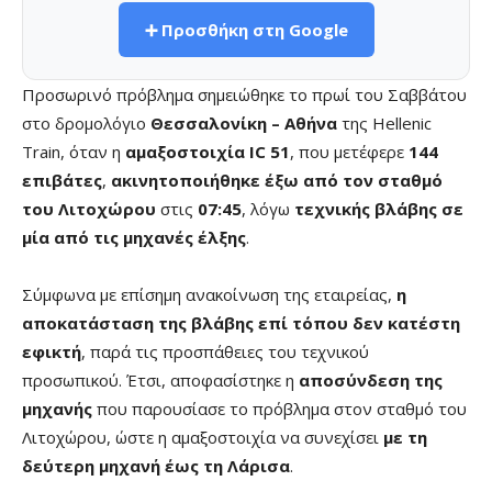
➕ Προσθήκη στη Google
Προσωρινό πρόβλημα σημειώθηκε το πρωί του Σαββάτου
στο δρομολόγιο
Θεσσαλονίκη – Αθήνα
της Hellenic
Train, όταν η
αμαξοστοιχία IC 51
, που μετέφερε
144
επιβάτες
,
ακινητοποιήθηκε έξω από τον σταθμό
του Λιτοχώρου
στις
07:45
, λόγω
τεχνικής βλάβης σε
μία από τις μηχανές έλξης
.
Σύμφωνα με επίσημη ανακοίνωση της εταιρείας,
η
αποκατάσταση της βλάβης επί τόπου δεν κατέστη
εφικτή
, παρά τις προσπάθειες του τεχνικού
προσωπικού. Έτσι, αποφασίστηκε η
αποσύνδεση της
μηχανής
που παρουσίασε το πρόβλημα στον σταθμό του
Λιτοχώρου, ώστε η αμαξοστοιχία να συνεχίσει
με τη
δεύτερη μηχανή έως τη Λάρισα
.