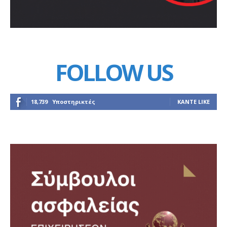
FOLLOW US
18,739
Υποστηρικτές
ΚΆΝΤΕ LIKE