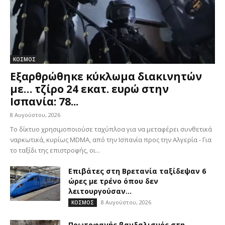
ΚΟΣΜΟΣ
Εξαρθρώθηκε κύκλωμα διακινητών
με… τζίρο 24 εκατ. ευρώ στην
Ισπανία: 78...
8 Αυγούστου, 2026
Το δίκτυο χρησιμοποιούσε ταχύπλοα για να μεταφέρει συνθετικά
ναρκωτικά, κυρίως MDMA, από την Ισπανία προς την Αλγερία - Για
το ταξίδι της επιστροφής, οι...
Επιβάτες στη Βρετανία ταξίδεψαν 6
ώρες με τρένο όπου δεν
λειτουργούσαν...
8 Αυγούστου, 2026
ΚΟΣΜΟΣ
Πρωτοφανής βανδαλισμός στη