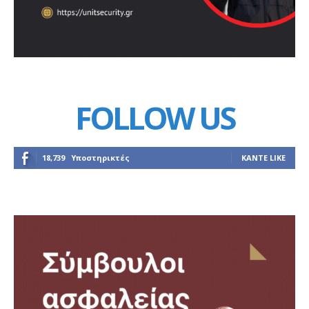
FOLLOW US
18,739
Υποστηρικτές
ΚΆΝΤΕ LIKE